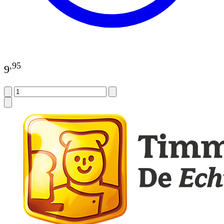
,
95
9