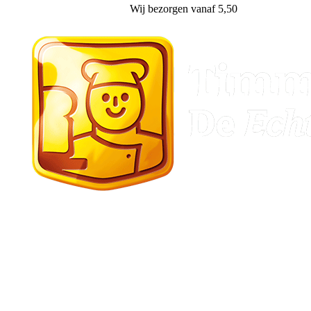
!
Wij
bezorgen
vanaf 5,50
Gasselternijveen